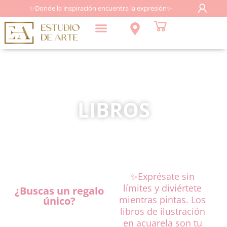
✨Donde la inspiración encuentra la expresión✨
LIBROS
✨Exprésate sin
límites y diviértete
¿Buscas un regalo
mientras pintas. Los
único?
libros de ilustración
en acuarela son tu