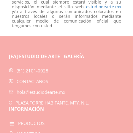
servicios, el cual siempre estará visible y a su
disposición mediante el sitio web
estudiodearte.mx
y/o a través de algunos comunicados colocados en
nuestros locales o serán informados mediante
cualquier medio de comunicación oficial que
tengamos con usted.
[EA] ESTUDIO DE ARTE - GALERÍA
(81) 2101-0028
CONTÁCTANOS
hola@estudiodearte.mx
PLAZA TORRE HABITANTE, MTY, N.L.
INFORMACIÓN
PRODUCTOS